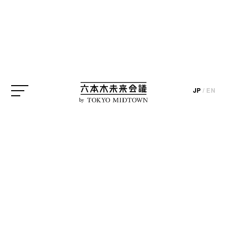
JP
/
EN
by
先日、今年度の「グッドデザイン賞」が発表されま
した。受賞作は10月31日から東京ミッドタウンで開
催される「
グッドデザインエキシビション2014
」
（G展）で見られますが、それに先がけて、審査委
員が注目作を紹介する「私の選んだ一品2014」展が
東京ミッドタウン・デザインハブで開催中。今回