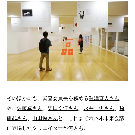
そのほかにも、審査委員長を務める
深澤直人さん
や、
佐藤卓さん
、
柴田文江さん
、
永井一史さん
、
原
研哉さん
、
山田遊さん
と、これまで六本木未来会議
に登場したクリエイターが何人も。