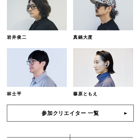
岩井俊二
真鍋大度
林士平
篠原ともえ
参加クリエイター 一覧