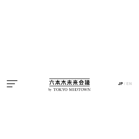
Photo by Mika Ninagawa
毎年恒例の「六本木アートナイト」が今年は9月30日
JP
/
EN
（土）から10月1日（日）にかけて開催されます。今
by
回のメインプログラム・アーティストは、写真家・
映画監督として幅広く活躍する蜷川実花氏。
今年のテーマである『未来ノマツリ』を体現する蜷
川氏のインスタレーションが、六本木ヒルズ、国立
新美術館、東京ミッドタウンを彩ります。今回は、