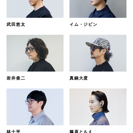
武田悠太
イム・ジビン
岩井俊二
真鍋大度
林士平
篠原ともえ