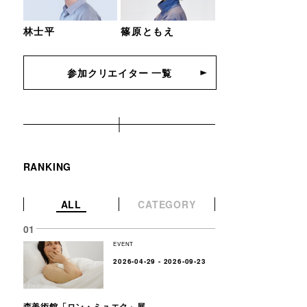
林士平
篠原ともえ
参加クリエイター 一覧
RANKING
ALL
CATEGORY
EVENT
2026-04-29 - 2026-09-23
森美術館「ロン・ミュエク」展