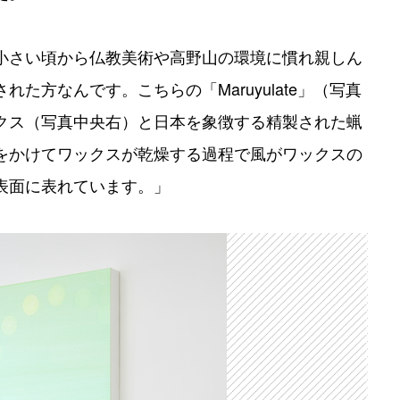
小さい頃から仏教美術や高野山の環境に慣れ親しん
た方なんです。こちらの「Maruyulate」（写真
クス（写真中央右）と日本を象徴する精製された蝋
をかけてワックスが乾燥する過程で風がワックスの
表面に表れています。」