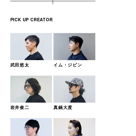
PICK UP CREATOR
武田悠太
イム・ジビン
岩井俊二
真鍋大度