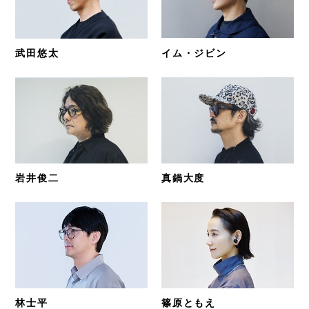
武田悠太
イム・ジビン
岩井俊二
真鍋大度
林士平
篠原ともえ