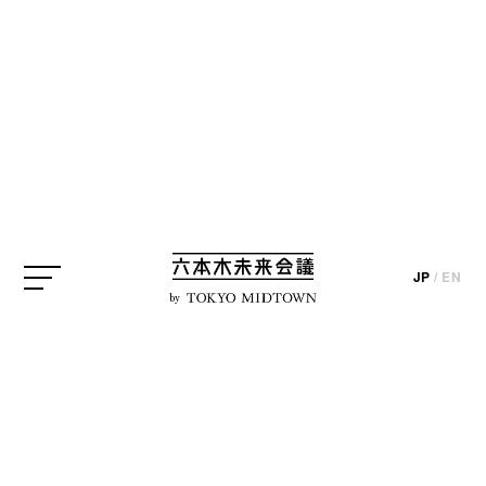
SEARCH
検索結果
JP
/
EN
by
編集部ブログ
【展覧会レポート】森美術
館「藤本壮介の建築：原
初・未来・森」