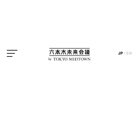
ANB Tokyo
山峰潤也
JP
/
EN
update_2021.12.13
by
現在、ANB Tokyoでは11名の作家が4つのフロアで作
品を展開する「Encounters in Parallel」が開催中で
す。1年前の2020年10月に六本木にオープンしたANB
Tokyo。
こけら落とし企画展として去年は
「ENCOUNTERS」が開催されました
が、本展はそ
れをアップデートした展覧会となっています。