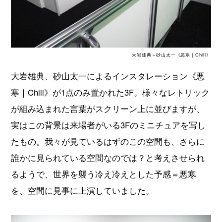
大岩雄典＋砂山太一《悪寒｜Chill》
大岩雄典、砂山太一によるインスタレーション《悪
寒｜Chill》が1点のみ置かれた3F。様々なレトリック
が組み込まれた言葉がスクリーン上に並びますが、
実はこの背景は来場者がいる3Fのミニチュアを写し
たもの。我々が見ているはずのこの空間も、さらに
誰かに見られている空間なのでは？と考えさせられ
るようで、世界を襲う冷え冷えとした予感＝悪寒
を、空間に見事に上演していました。