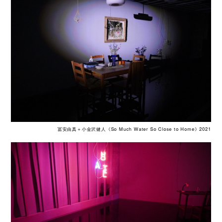
冨安由真＋小金沢健人《So Much Water So Close to Home》2021