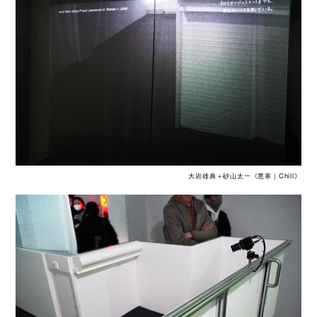
大岩雄典＋砂山太一《悪寒｜Chill》