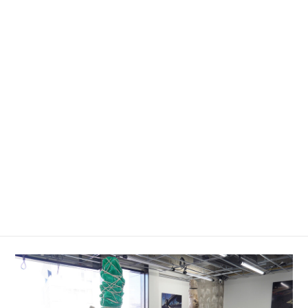
前回に引き続きのテーマ、表現と表現の
「Encounter（遭遇）」に加え、それぞれの創作に対
して異なるフィードバックが「Parallel（平行）」に
生じることを指すタイトルとなった本展。従来のグ
ループ展は、キュレーターがアーティストそれぞれ
の持ち場を"区分け"し、ストーリーや流れを構成して
いきますが、本展ではキュレーターがファシリテー
ターとなり、アーティスト同士が同じ空間を共有し
ながら互いの作品が共鳴する形を模索し進行する形
をとっています。