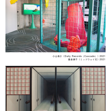
小山泰介《Daily Records（Cascade）》2021
藤倉麻子《ミッドウェイ石》2021