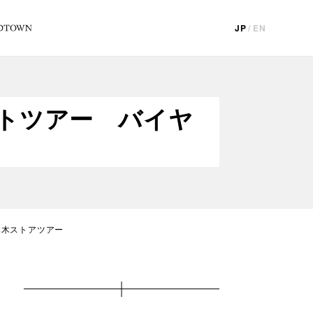
JP
/
EN
ートツアー バイヤ
本木ストアツアー