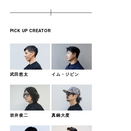
PICK UP CREATOR
武田悠太
イム・ジビン
岩井俊二
真鍋大度