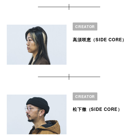
CREATOR
高須咲恵（SIDE CORE）
CREATOR
松下徹（SIDE CORE）