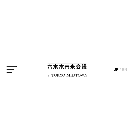
SEARCH
検索結果
JP
/
EN
by
編集部ブログ
【デザイン＆アートの本
棚】no.136松下徹さん選
『妖怪ハンター』