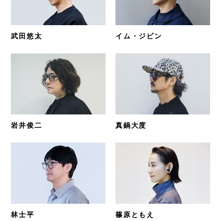
武田悠太
イム・ジビン
岩井俊二
真鍋大度
林士平
篠原ともえ