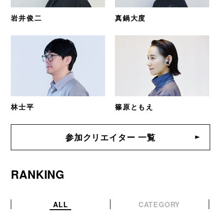
岩井俊二
真鍋大度
林士平
篠原ともえ
参加クリエイター 一覧
RANKING
ALL
CATEGORY