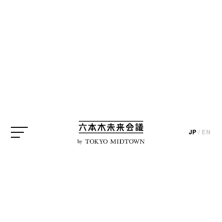
SEARCH
検索結果
JP
/
EN
by
PROJECT
六本木未来会議アイデア実
現プロジェクト#07
「六本木未来大学」第25...