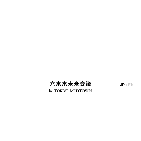
クリエイティブディレクター
作家
六本木未来会議アイデア実現プロジェクト
六本木未来大学
田中泰延
update_2020.03.25
photo_ masashi takahashi / text_ikuko hyodo
JP
/
EN
by
第25回 講義レポート 後編「田中泰延
さん、自分の読みたい文章の書きか
たって何ですか？」