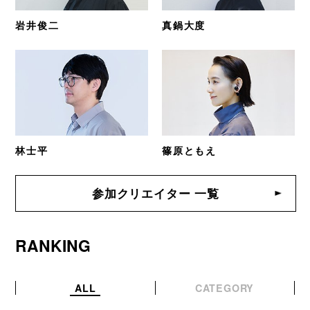
岩井俊二
真鍋大度
林士平
篠原ともえ
参加クリエイター 一覧
RANKING
ALL
CATEGORY