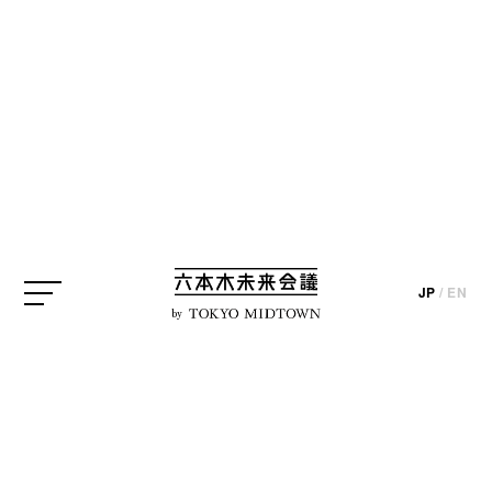
SEARCH
検索結果
JP
/
EN
by
編集部ブログ
【イベントレポート】東京
ミッドタウン「MIDTOWN
BLOSSOM 2026」