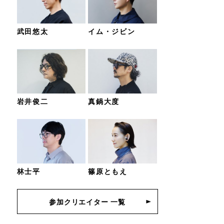
武田悠太
イム・ジビン
岩井俊二
真鍋大度
林士平
篠原ともえ
参加クリエイター 一覧