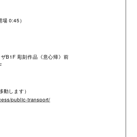
場 0:45）
ザB1F 彫刻作品《意心帰》前
F
移動します）
ess/public-transport/