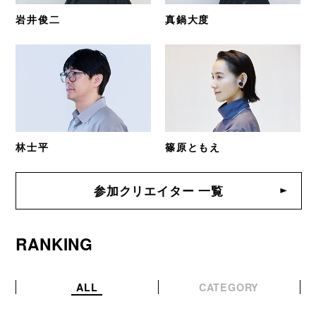
岩井俊二
真鍋大度
林士平
篠原ともえ
参加クリエイター 一覧
RANKING
ALL
CATEGORY