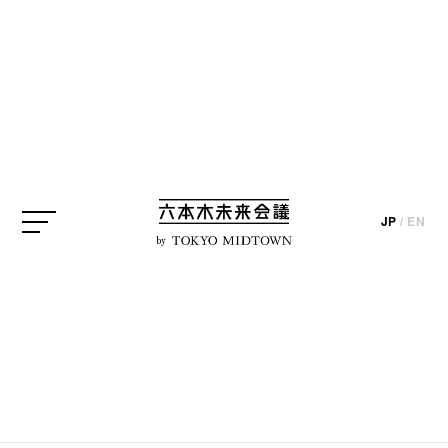
SEARCH
検索結果
JP
/
EN
by
編集部ブログ
新年のごあいさつ