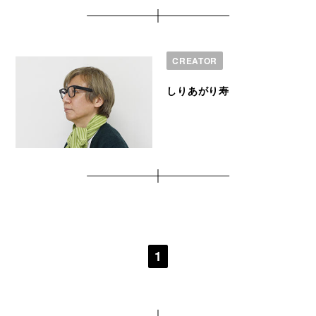
CREATOR
しりあがり寿
1