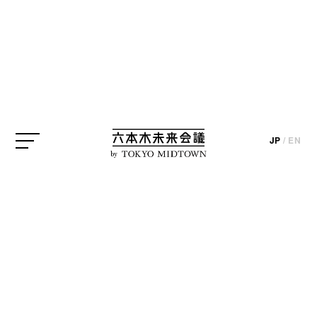
中里唯馬
東京シティビュー
JP
/
EN
by
update_2025.02.10
東京シティビューのスカイギャラリー2では、2025年
2月16日（日）まで「YUIMA NAKAZATO展―砂漠が
語る宇宙と巨大ナマズの物語は衣服に宿るか―」が
開催中です。本展は、ファッションデザイナーの
中
里唯馬
氏が手掛けるファッションブランドYUIMA