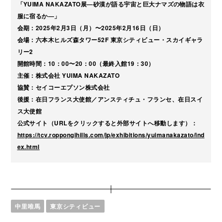
「YUIMA NAKAZATO展―砂漠が語る宇宙と巨大ナマズの物語は衣
服に宿るか―」
会期：2025年2月3日（月）〜2025年2月16日（日）
会場：六本木ヒルズ森タワー52F 東京シティビュー・スカイギャラ
リー2
開館時間：10：00〜20：00（最終入館19：30）
主催：株式会社 YUIMA NAKAZATO
協賛：セイコーエプソン株式会社
後援：在日フランス大使館／アンスティチュ・フランセ、在日スイ
ス大使館
公式サイト（URLをクリックすると外部サイトへ移動します）：
https://tcv.roppongihills.com/jp/exhibitions/yuimanakazato/ind
ex.html
中里唯馬
東京シティビュー