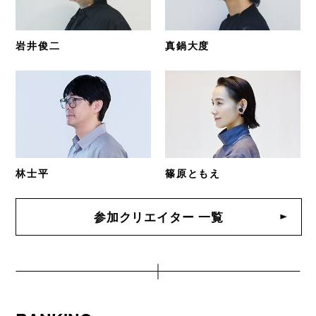
岩井俊二
真鍋大度
林士平
篠原ともえ
参加クリエイター 一覧