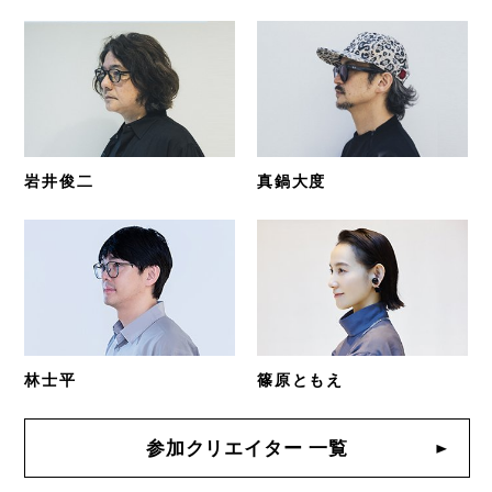
岩井俊二
真鍋大度
林士平
篠原ともえ
参加クリエイター 一覧