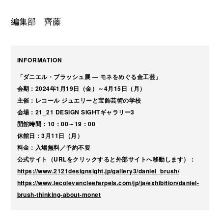
編集部 齊藤
INFORMATION
「ダニエル・ブラッシュ展 ― モネをめぐる金工芸」
会期：2024年1月19日（金）～4月15日（月）
主催：レコール ジュエリーと宝飾芸術の学校
会場：21_21 DESIGN SIGHTギャラリー3
開館時間：10：00～19：00
休館日：3月11日（月）
料金：入場無料／予約不要
公式サイト（URLをクリックすると外部サイトへ移動します）：
https://www.2121designsight.jp/gallery3/daniel_brush/
https://www.lecolevancleefarpels.com/jp/ja/exhibition/daniel-
brush-thinking-about-monet