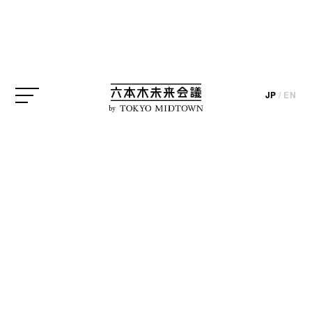
21_21 DESIGN SIGHT
JP
/
EN
by
update_2024.02.26
21_21 DESIGN SIGHTギャラリー3では、4月15日
（月）まで「ダニエル・ブラッシュ展 ― モネをめぐ
る金工芸」を開催しています。本展はレコールがパ
リ、ニューヨーク、香港で開催したダニエル・ブラ
ッシュの作品に焦点を当てた3つの展覧会に続くもの
です。