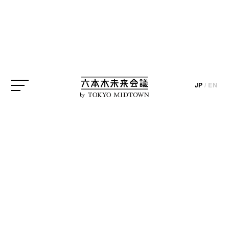
ArtSticker
The Chain Museum
アートかビーフンか白厨
遠山正道
JP
/
EN
by
update_2023.06.16
六本木エリアのギャラリーを編集部の目線で紹介す
る「六本木ギャラリー探訪」。今回は、飲食&アート
ギャラリーの「アートかビーフンか白厨」です。
「アートかビーフンか白厨」をプロデュースするの
は、
ArtSticker
を運営するThe Chain Museum。六本