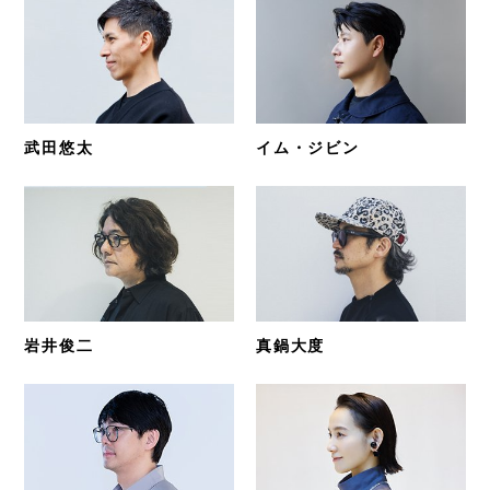
武田悠太
イム・ジビン
岩井俊二
真鍋大度