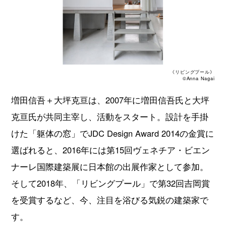
《リビングプール》
©Anna Nagai
増田信吾＋大坪克亘は、2007年に増田信吾氏と大坪
克亘氏が共同主宰し、活動をスタート。設計を手掛
けた「躯体の窓」でJDC Design Award 2014の金賞に
選ばれると、2016年には第15回ヴェネチア・ビエン
ナーレ国際建築展に日本館の出展作家として参加。
そして2018年、「リビングプール」で第32回吉岡賞
を受賞するなど、今、注目を浴びる気鋭の建築家で
す。