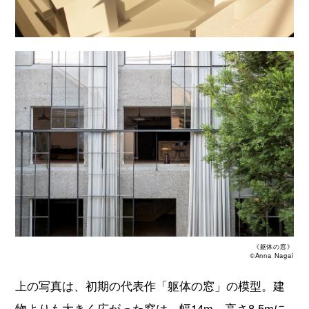
《躯体の窓》
©Anna Nagai
上の写真は、初期の代表作「躯体の窓」の模型。建
物よりも大きく広がった窓は、幅14m、高さ8.5mに