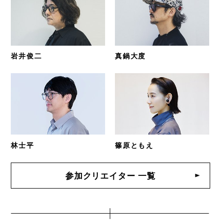
岩井俊二
真鍋大度
林士平
篠原ともえ
参加クリエイター 一覧