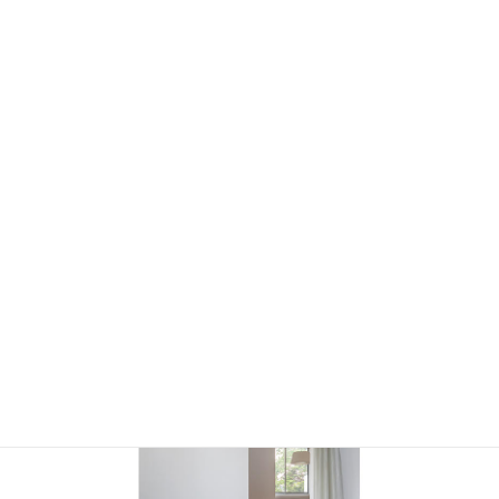
（写真左から：増田信吾氏、大坪克亘氏）