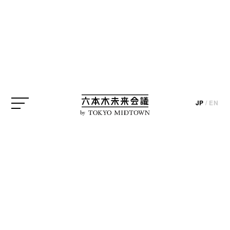
TOTOギャラリー・間
update_2020.02.07
JP
/
EN
by
現在、TOTOギャラリー・間では、若手建築家ユニッ
ト、増田信吾＋大坪克亘の個展「増田信吾＋大坪克
亘展 それは本当に必要か。」が開催中です。本展で
は、初期作品から近作まで、彼らの設計過程が模型
や写真によって紹介されています。