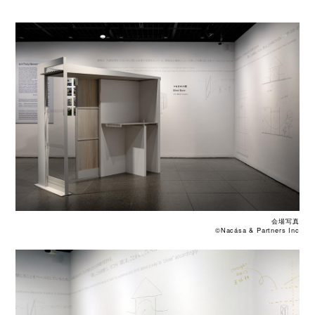
会場写真
©Nacása & Partners Inc