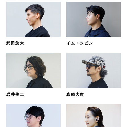
武田悠太
イム・ジビン
岩井俊二
真鍋大度