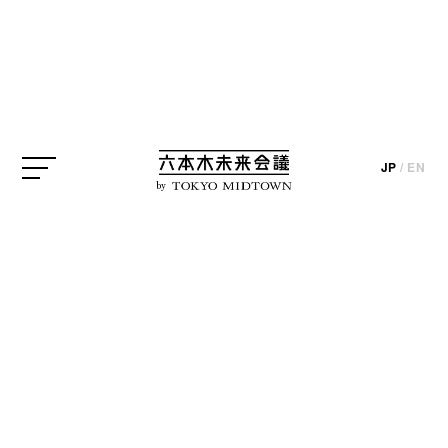
アンリアレイジ《A LIVE UN LIVE》 2019年
ミクスト・メディア・インスタレーション
サイズ可変 作家蔵
展示風景：「六本木クロッシング2019展：つないでみる」森美術館（東京）
JP
/
EN
by
六本木クロッシング
update_2019.04.19
現在、森美術館では
15周年記念展「六本木クロッシ
ング2019展：つないでみる」
が開催されています。
「六本木クロッシング」は森美術館が3年に一度、日