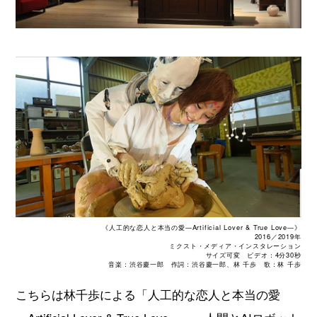
《人工的な恋人と本当の愛―Artificial Lover & True Love―》
2016／2019年
ミクスト・メディア・インスタレーション
サイズ可変 ビデオ：4分30秒
音楽：渋谷慶一郎 作詞：渋谷慶一郎、林 千歩 歌：林 千歩
こちらは林千歩による「人工的な恋人と本当の愛