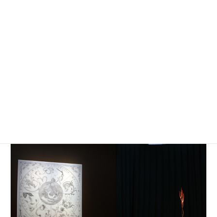
大規模な個展が開催されています。本展
では絵画、彫刻、ドローイング、水彩、
版画、写真、映像などイケムラが手掛け
てきたすべてのメディアを網羅。約210
点の作品が、イケムラの詩と共に会場に
並びました。