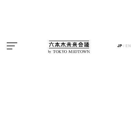
《うねりの春》 2018年 顔料／ジュート 190x290cm 作家蔵
イケムラレイコ
国立新美術館
JP
/
EN
by
update_2019.02.08
国立新美術館では4月1日（月）まで、長
くヨーロッパを拠点に活動し、国際的に
も高い評価を得ているイケムラレイコの