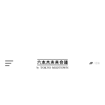
JP
/
EN
by
21_21 DESIGN SIGHT ギャラリー3で開催された
「YUIMA NAKAZATO Exhibition - HARMONIZE -」
と、そのトークイベントに参加しました。
中里唯馬さんは、伝統あるベルギー・アントワープ