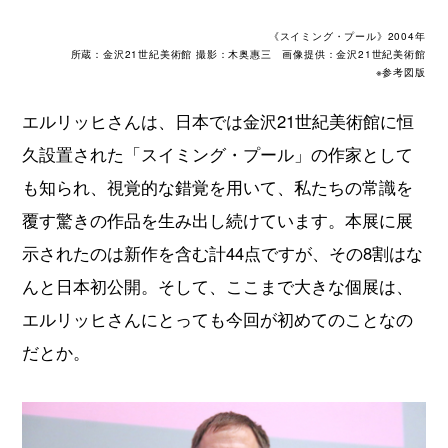
《スイミング・プール》2004年
所蔵：金沢21世紀美術館 撮影：木奥惠三 画像提供：金沢21世紀美術館
※参考図版
エルリッヒさんは、日本では金沢21世紀美術館に恒
久設置された「スイミング・プール」の作家として
も知られ、視覚的な錯覚を用いて、私たちの常識を
覆す驚きの作品を生み出し続けています。本展に展
示されたのは新作を含む計44点ですが、その8割はな
んと日本初公開。そして、ここまで大きな個展は、
エルリッヒさんにとっても今回が初めてのことなの
だとか。