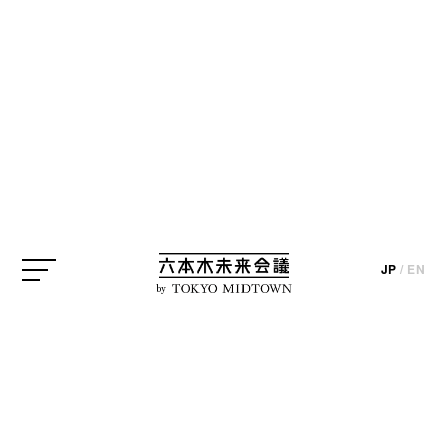
JP
/
EN
by