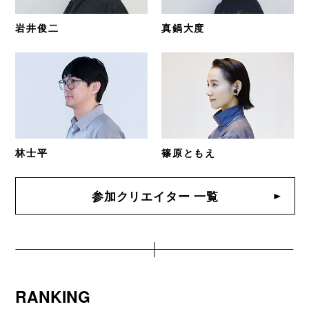
岩井俊二
真鍋大度
林士平
篠原ともえ
参加クリエイター 一覧
RANKING