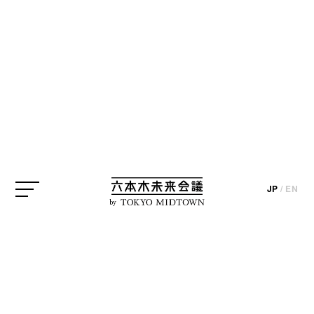
JP
/
EN
1968年に創刊された「少年ジャンプ」は、来年50周
by
年を迎えます。これを記念して、森アーツセンター
ギャラリーでは「週刊少年ジャンプ展」が、全3回に
渡って開催。第1弾として、「創刊50周年記念 週刊
少年ジャンプ展VOL.1 創刊～1980年代、伝説のはじ
まり」を掲げ、黎明期から急成長の80年代を支えた