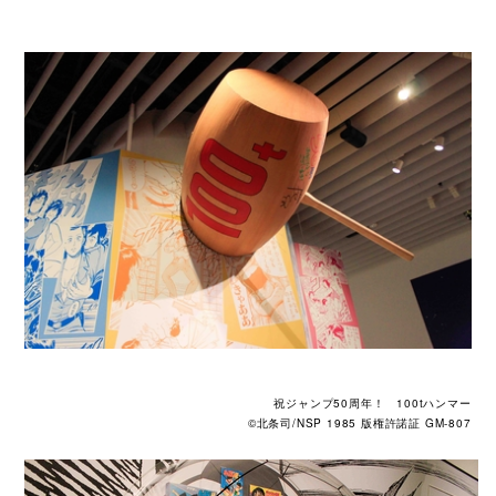
祝ジャンプ50周年！ 100tハンマー
©北条司/NSP 1985 版権許諾証 GM-807