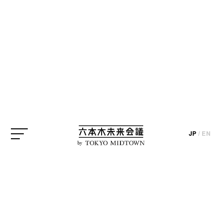
リー・ウェン 《奇妙な果実》 2003年
現在、国立新美術館・森美術館両館では、「サンシ
JP
/
EN
by
ャワー：東南アジアの現代美術展 1980年代から現在
まで」が開催されています。本展では、社会・経済
ともに大きな変化を遂げてきている東南アジアで、
1980年代から現在までのあいだに制作された作品を
紹介しています。