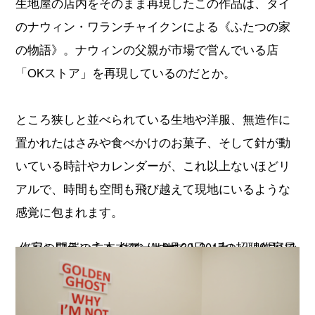
生地屋の店内をそのまま再現したこの作品は、タイ
のナウィン・ワランチャイクンによる《ふたつの家
の物語》。ナウィンの父親が市場で営んでいる店
「OKストア」を再現しているのだとか。
ところ狭しと並べられている生地や洋服、無造作に
置かれたはさみや食べかけのお菓子、そして針が動
いている時計やカレンダーが、これ以上ないほどリ
アルで、時間も空間も飛び越えて現地にいるような
感覚に包まれます。
作家のワランチャイクンは9月30日（土）、10月1日（日）開催の
六本木アートナイト2017
の招聘作家でもあります。