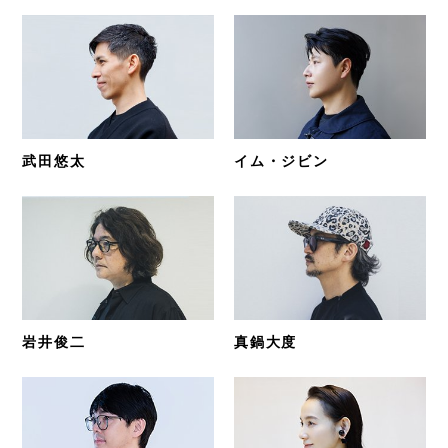
武田悠太
イム・ジビン
岩井俊二
真鍋大度