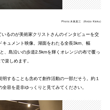
Photo:木奥恵三 (Keizo Kioku)
れているのが美術家クリストさんのインタビューを交
ドキュメント映像。湖面をわたる全長3km、幅
橋と、島沿いの歩道2.5kmを輝くオレンジの布で覆っ
像で楽しめます。
説明することも含めて創作活動の一部だそう。約１
の全容を是非ゆっくりと見てみてください。