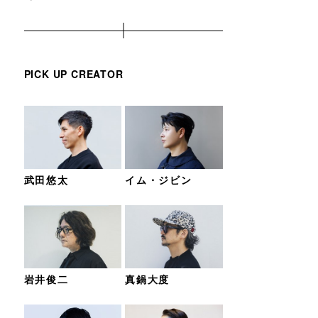
PICK UP CREATOR
武田悠太
イム・ジビン
岩井俊二
真鍋大度