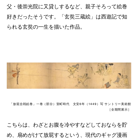
父・後崇光院に又貸しするなど、親子そろって絵巻
好きだったそうです。「玄奘三蔵絵」は西遊記で知
られる玄奘の一生を描いた作品。
「放屁合戦絵巻」一巻（部分）室町時代 文安6年（1449）写 サントリー美術館
［全期間展示］
こちらは、わざとお腹を冷やすなどしておならを貯
め、扇めがけて放屁するという、現代のギャグ漫画