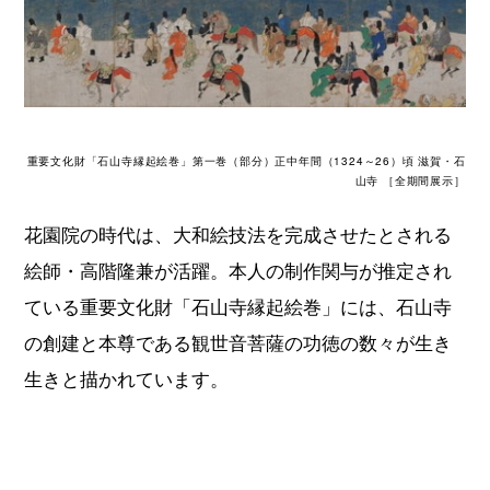
重要文化財「石山寺縁起絵巻」第一巻（部分）正中年間（1324～26）頃 滋賀・石
山寺 ［全期間展示］
花園院の時代は、大和絵技法を完成させたとされる
絵師・高階隆兼が活躍。本人の制作関与が推定され
ている重要文化財「石山寺縁起絵巻」には、石山寺
の創建と本尊である観世音菩薩の功徳の数々が生き
生きと描かれています。