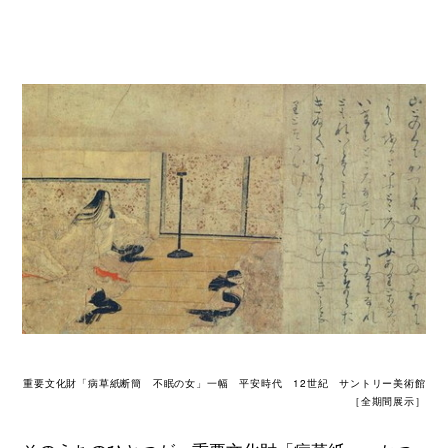
重要文化財「病草紙断簡 不眠の女」一幅 平安時代 12世紀 サントリー美術館
［全期間展示］