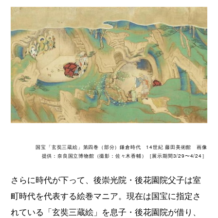
国宝「玄奘三蔵絵」第四巻（部分）鎌倉時代 14世紀 藤田美術館 画像
提供：奈良国立博物館（撮影：佐々木香輔）［展示期間3/29〜4/24］
さらに時代が下って、後崇光院・後花園院父子は室
町時代を代表する絵巻マニア。現在は国宝に指定さ
れている「玄奘三蔵絵」を息子・後花園院が借り、