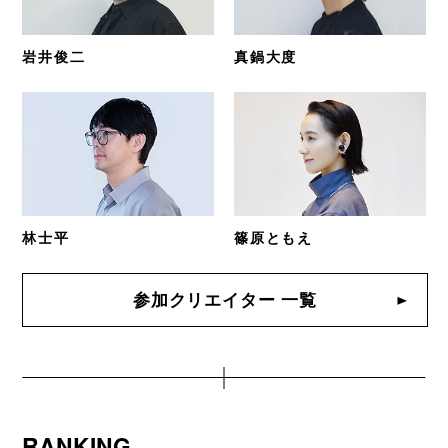
岩井俊二
真鍋大度
林士平
篠原ともえ
参加クリエイター 一覧
RANKING