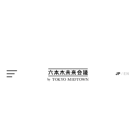
ひと続きの紙に描かれた絵や文字を読み進める「絵
巻」。平安時代以来、日本で興隆したこの美術作品
JP
/
EN
は、当時、熱狂的な愛好者を生み出しました。本展
by
は、彼らを"絵巻マニア"として、その愛した作品史料
とともに紹介しています。展覧会のキャッチコピー
は「うい、らぶ、えまき」。かつて多くの日本人が
夢中になった絵巻の魅力があふれる展示の様子をど
うぞ。