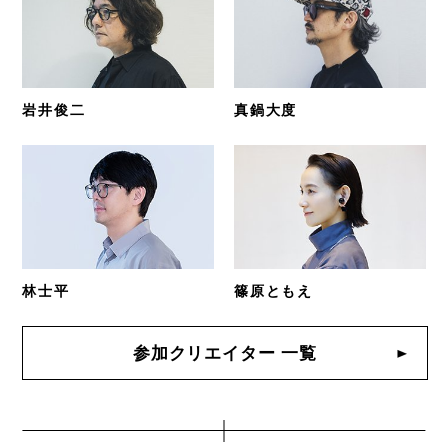
岩井俊二
真鍋大度
林士平
篠原ともえ
参加クリエイター 一覧