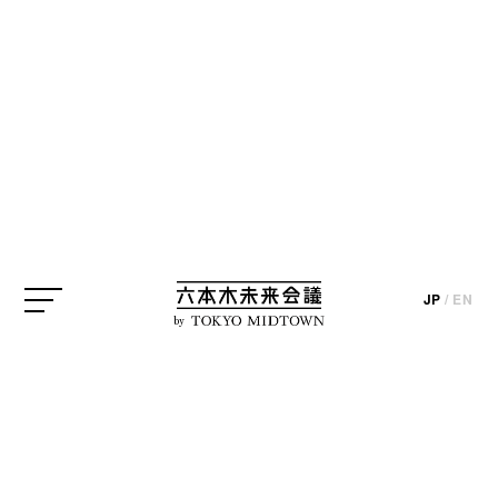
「DOMANI・明日展」とは、文化庁による「新進芸
JP
/
EN
by
術家海外研修制度」で海外派遣された若手芸術家の
成果発表の場として、毎年開催されている展覧会。
その第19回が、2月5日（日）まで国立新美術館で開
催中です。テーマは「reconsidering Japan」（日本を
再考する）、2020年代のアートシーンを担う多彩な