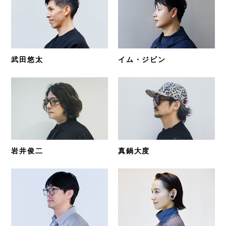
武田悠太
イム・ジビン
岩井俊二
真鍋大度