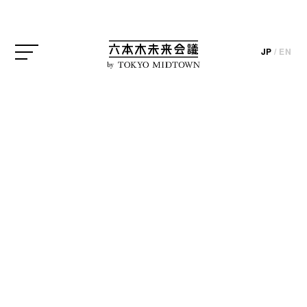
ン。イベントがはじまったばかりの10月18日に、会
期前半の目玉のひとつ、アトリウムで展示されてい
JP
/
EN
る「Salone in Roppongi（サローネ イン ロッポン
by
ギ）」に行ってきました。