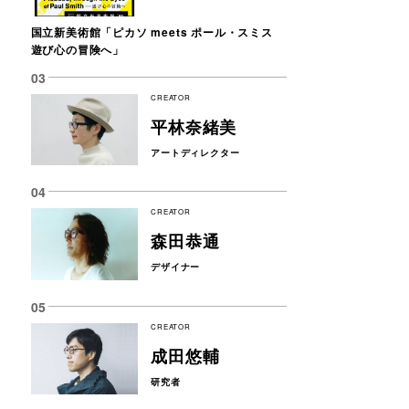
国立新美術館「ピカソ meets ポール・スミス
遊び心の冒険へ」
CREATOR
平林奈緒美
アートディレクター
CREATOR
森田恭通
デザイナー
CREATOR
成田悠輔
研究者