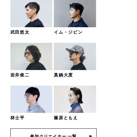
武田悠太
イム・ジビン
岩井俊二
真鍋大度
林士平
篠原ともえ
参加クリエイター 一覧