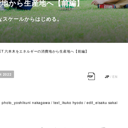
費地から生産地へ【前編】
なスケールからはじめる。
 MEET 六本木をエネルギーの消費地から生産地へ【前編】
H 2022
JP
/
EN
photo_yoshikuni nakagawa / text_ikuko hyodo / edit_eisaku sakai