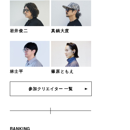
岩井俊二
真鍋大度
林士平
篠原ともえ
参加クリエイター 一覧
RANKING