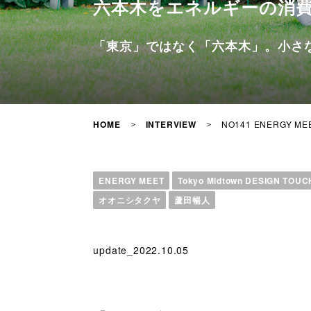
六本木をエネルギーの消
「東京」ではなく「六本木」。小さ
NO141 ENERGY
HOME
INTERVIEW
ENERGY MEET
Tokyo Midtown DESIGN TOUC
オオニシタクヤ
蘆田暢人
update_2022.10.05