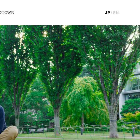
JP
/
EN