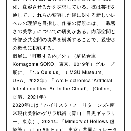
化、変容させるかを探求している。彼は芸術を
通して、これらの変容した絆に対する新しいレ
ベルの理解を目指し、作品の背景には、「親密
さの美学」についての研究がある。内部空間と
外部公共空間の境界を横断することで、親密さ
の概念に挑戦する。
個展に「呼吸する内／外」（駒込倉庫
Komagome SOKO、東京、2019年）グループ
展に、「1.5 Celsius」（ MSU Museum、
USA、2022年）「 Ars Electronica 'Artificial
Intentionalities: Art in the Cloud'」 (Online、
香港、2021年）
2020年には「ハイリスク / ノーリターンズ- 南
米現代美術のゲリラ戦術（青山｜目黒ギャラリ
ー、東京）、2021年 「Mimicry of Hollows 虚
擬態」（The 5th Floor、東京）共同キュレータ