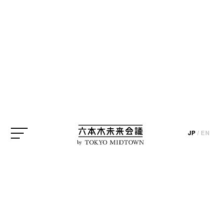
JP
/
EN
by