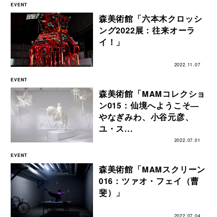
EVENT
森美術館「六本木クロッシ
ング2022展：往来オーラ
イ！」
2022.11.07
EVENT
森美術館「MAMコレクショ
ン015：仙境へようこそ―
やなぎみわ、小谷元彦、
ユ・ス...
2022.07.01
EVENT
森美術館「MAMスクリーン
016：ツァオ・フェイ（曹
斐）」
2022.07.04