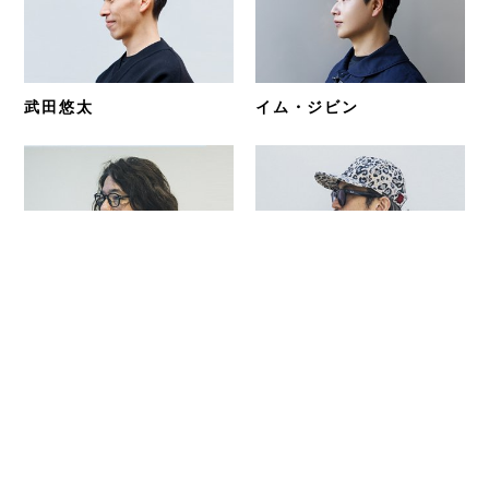
武田悠太
イム・ジビン
岩井俊二
真鍋大度