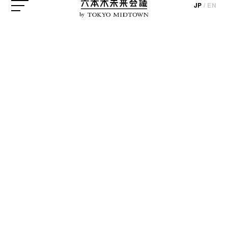
JP
/
EN
by