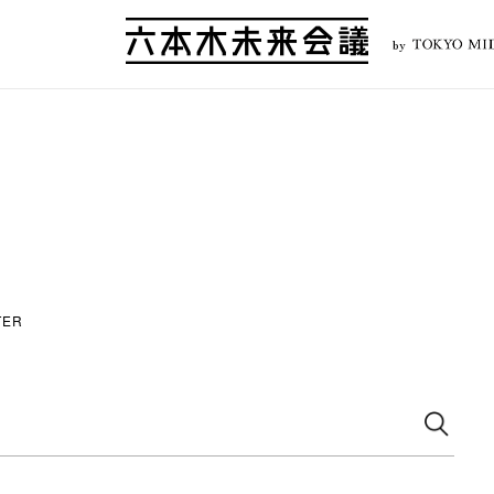
by
TER