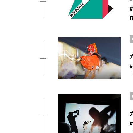
#
#
#