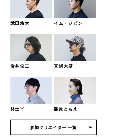
武田悠太
イム・ジビン
岩井俊二
真鍋大度
林士平
篠原ともえ
参加クリエイター 一覧