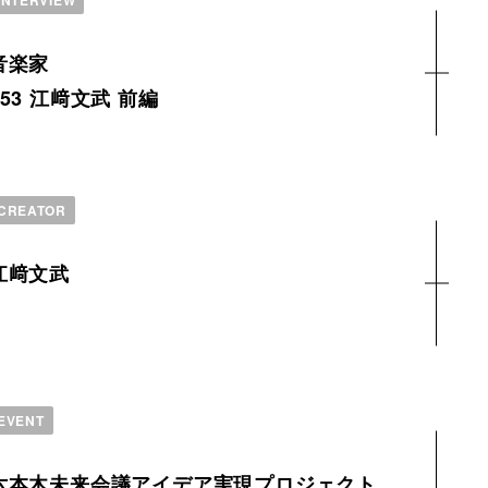
INTERVIEW
音楽家
153 江﨑文武 前編
CREATOR
江﨑文武
EVENT
六本木未来会議アイデア実現プロジェクト