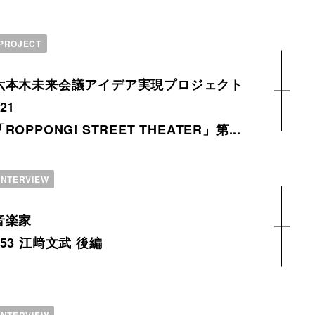
PROJECT
六本木未来会議アイデア実現プロジェクト
21
「ROPPONGI STREET THEATER」第...
INTERVIEW
音楽家
153 江﨑文武 後編