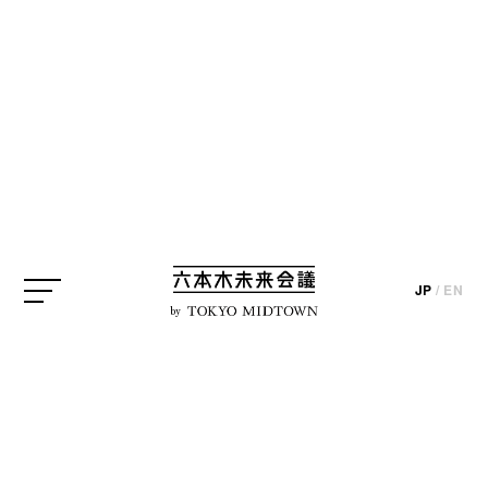
SEARCH
検索結果
JP
/
EN
by
EVENT
東京ミッドタウン・デザイ
ンハブ「ゼミ展 2026 デザ
インの学び方を知る」