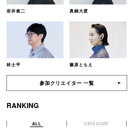
岩井俊二
真鍋大度
林士平
篠原ともえ
参加クリエイター 一覧
RANKING
ALL
CATEGORY