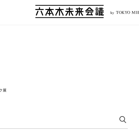
by
ク展