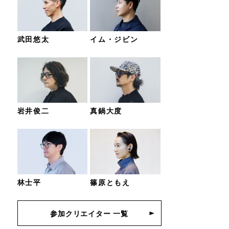
武田悠太
イム・ジビン
岩井俊二
真鍋大度
林士平
篠原ともえ
参加クリエイター 一覧