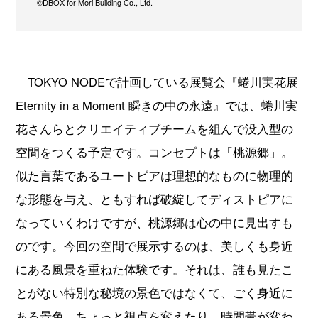
©DBOX for Mori Building Co., Ltd.
TOKYO NODEで計画している展覧会『蜷川実花展
Eternity in a Moment 瞬きの中の永遠』では、蜷川実
花さんらとクリエイティブチームを組んで没入型の
空間をつくる予定です。コンセプトは「桃源郷」。
似た言葉であるユートピアは理想的なものに物理的
な形態を与え、ともすれば破綻してディストピアに
なっていくわけですが、桃源郷は心の中に見出すも
のです。今回の空間で展示するのは、美しくも身近
にある風景を重ねた体験です。それは、誰も見たこ
とがない特別な秘境の景色ではなくて、ごく身近に
ある景色。ちょっと視点を変えたり、時間帯が変わ