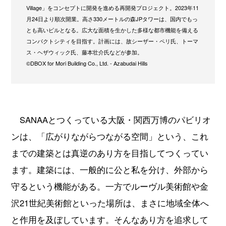
Village」をコンセプトに開発を進める再開発プロジェクト。2023年11
月24日より順次開業。高さ330メートルの森JPタワーは、国内でもっ
とも高いビルとなる。広大な面積を生かした多様な都市機能を備える
コンパクトシティを目指す。計画には、故シーザー・ペリ氏、トーマ
ス・ヘザウィック氏、藤本壮介氏などが参加。
©DBOX for Mori Building Co., Ltd. - Azabudai Hills
SANAAとつくっている大阪・関西万博のパビリオ
ンは、「広がりながらつながる空間」という、これ
までの建築とは真逆のあり方を目指してつくってい
ます。建築には、一般的に公と私を分け、外部から
守るという機能がある。一方でルーヴル美術館や金
沢21世紀美術館といった場所は、まさに地域全体へ
と作用を及ぼしています。そんなあり方を追求して