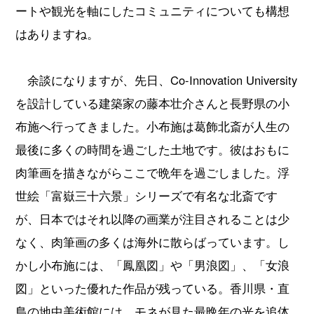
ートや観光を軸にしたコミュニティについても構想
はありますね。
余談になりますが、先日、Co-Innovation University
を設計している建築家の藤本壮介さんと長野県の小
布施へ行ってきました。小布施は葛飾北斎が人生の
最後に多くの時間を過ごした土地です。彼はおもに
肉筆画を描きながらここで晩年を過ごしました。浮
世絵「富嶽三十六景」シリーズで有名な北斎です
が、日本ではそれ以降の画業が注目されることは少
なく、肉筆画の多くは海外に散らばっています。し
かし小布施には、「鳳凰図」や「男浪図」、「女浪
図」といった優れた作品が残っている。香川県・直
島の地中美術館には、モネが見た最晩年の光を追体