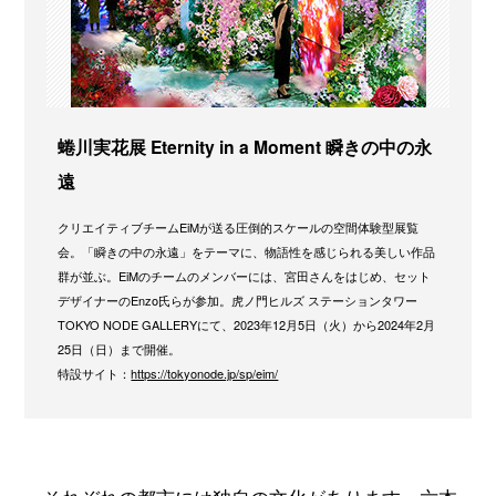
蜷川実花展 Eternity in a Moment 瞬きの中の永
遠
クリエイティブチームEiMが送る圧倒的スケールの空間体験型展覧
会。「瞬きの中の永遠」をテーマに、物語性を感じられる美しい作品
群が並ぶ。EiMのチームのメンバーには、宮田さんをはじめ、セット
デザイナーのEnzo氏らが参加。虎ノ門ヒルズ ステーションタワー
TOKYO NODE GALLERYにて、2023年12月5日（火）から2024年2月
25日（日）まで開催。
特設サイト：
https://tokyonode.jp/sp/eim/