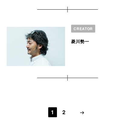
CREATOR
菱川勢一
1
2