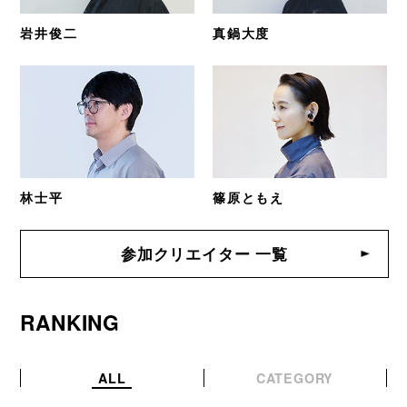
岩井俊二
真鍋大度
林士平
篠原ともえ
参加クリエイター 一覧
RANKING
ALL
CATEGORY