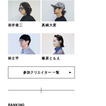
岩井俊二
真鍋大度
林士平
篠原ともえ
参加クリエイター 一覧
RANKING