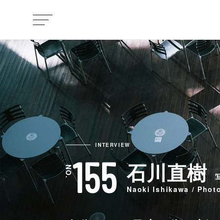
INTERVIEW
155
石川直樹
Naoki Ishikawa / Phot