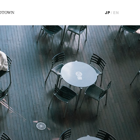
JP
/
EN