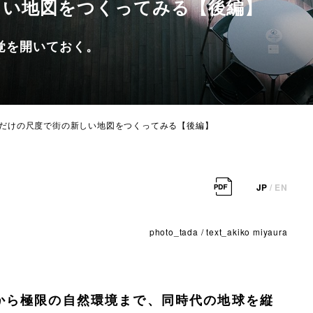
しい地図をつくってみる【後編】
覚を開いておく。
 自分だけの尺度で街の新しい地図をつくってみる【後編】
JP
/
EN
photo_tada / text_akiko miyaura
から極限の自然環境まで、同時代の地球を縦