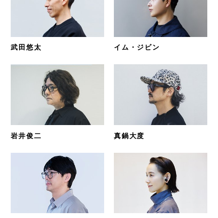
武田悠太
イム・ジビン
岩井俊二
真鍋大度