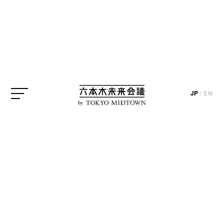
アートウィーク東京
update_2025.11.20
JP
/
EN
by
11⽉5⽇（水）から11月9⽇（⽇）までの期間、アー
トウィーク東京の一環として⼤倉集古館でAWT
FOCUS「リアルとは？」が開催されました。今回
は、そのメディア内覧会の様子をレポートします。