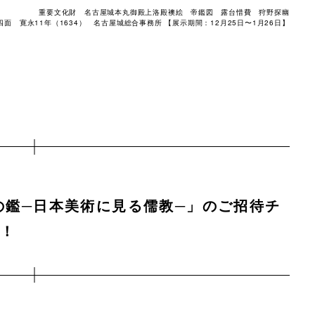
重要文化財 名古屋城本丸御殿上洛殿襖絵 帝鑑図 露台惜費 狩野探幽
四面 寛永11年（1634） 名古屋城総合事務所 【展示期間：12月25日〜1月26日】
の鑑─日本美術に見る儒教─」のご招待チ
す！