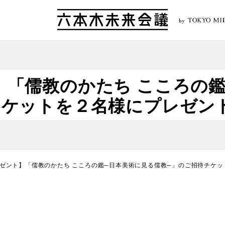
by
】「儒教のかたち こころの鑑
チケットを２名様にプレゼン
ゼント】「儒教のかたち こころの鑑─日本美術に見る儒教─」のご招待チケ