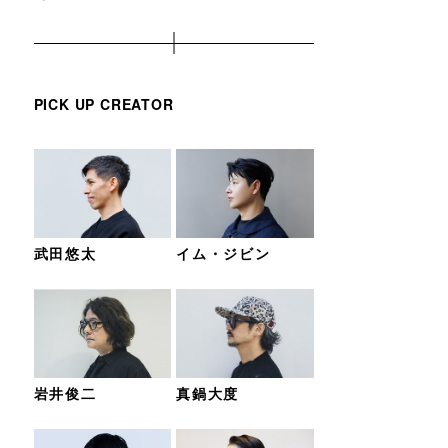
PICK UP CREATOR
武田悠太
イム・ジビン
岩井俊二
真鍋大度