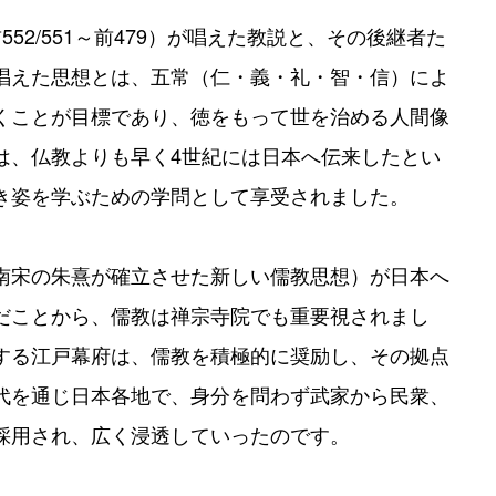
52/551～前479）が唱えた教説と、その後継者た
唱えた思想とは、五常（仁・義・礼・智・信）によ
くことが目標であり、徳をもって世を治める人間像
は、仏教よりも早く4世紀には日本へ伝来したとい
き姿を学ぶための学問として享受されました。
南宋の朱熹が確立させた新しい儒教思想）が日本へ
だことから、儒教は禅宗寺院でも重要視されまし
する江戸幕府は、儒教を積極的に奨励し、その拠点
代を通じ日本各地で、身分を問わず武家から民衆、
採用され、広く浸透していったのです。