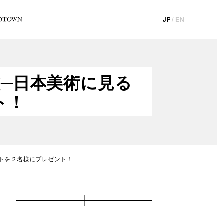
JP
/
EN
─日本美術に見る
ト！
ットを２名様にプレゼント！