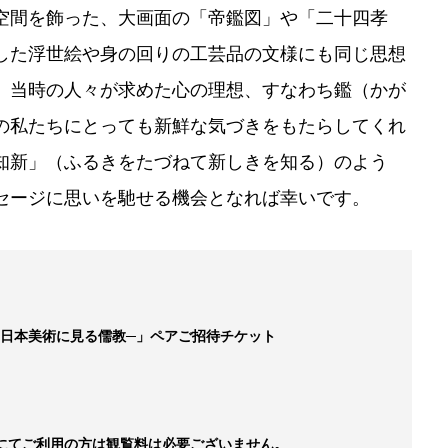
空間を飾った、大画面の「帝鑑図」や「二十四孝
した浮世絵や身の回りの工芸品の文様にも同じ思想
、当時の人々が求めた心の理想、すなわち鑑（かが
の私たちにとっても新鮮な気づきをもたらしてくれ
知新」（ふるきをたづねて新しきを知る）のよう
セージに思いを馳せる機会となれば幸いです。
─日本美術に見る儒教─」ペアご招待チケット
にてご利用の方は観覧料は必要ございません。