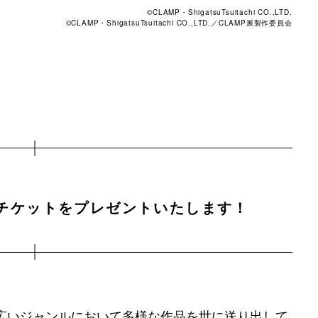
©CLAMP・ShigatsuTsuitachi CO.,LTD.
©CLAMP・ShigatsuTsuitachi CO.,LTD.／CLAMP展製作委員会
待チケットをプレゼントいたします！
広いジャンルにおいて多様な作品を世に送り出して