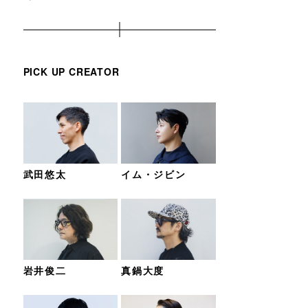
PICK UP CREATOR
武田悠太
イム・ジビン
岩井俊二
真鍋大度