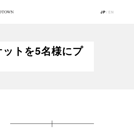
JP
/
EN
ケットを5名様にプ