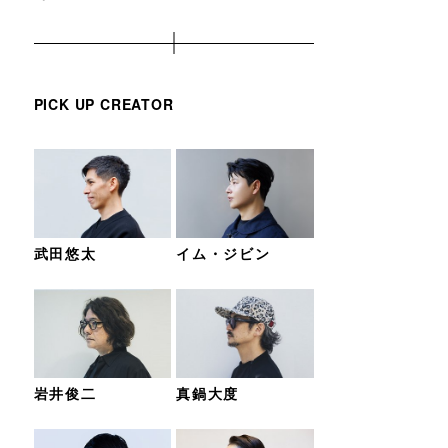
PICK UP CREATOR
武田悠太
イム・ジビン
岩井俊二
真鍋大度