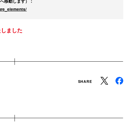
トへ移動します）：
ure_elements/
たしました
SHARE