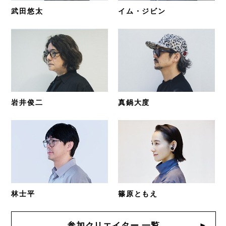
武田悠太
イム・ジビン
岩井俊二
真鍋大度
林士平
篠原ともえ
参加クリエイター 一覧