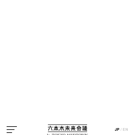
BLOG
【デザイン＆アートの本棚】no.006 永
山祐子さん選 『パワーズ オブ テン―宇
宙・人間・素粒子をめぐる大きさの旅』
六本木未来会議BOOKキャラバン
服部滋樹
永山祐子
update_2015.06.15
JP
/
EN
by