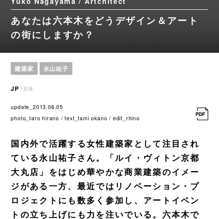
Yuko Nagayama / Artchitect
あなたは六本木をどうデザイン＆アート
の街にしますか？
建築家
永山祐子
JP
/
EN
update_2013.06.05
photo_taro hirano / text_tami okano / edit_rhino
国内外で活躍する女性建築家として注目され
ている永山祐子さん。「ルイ・ヴィトン京都
大丸店」をはじめ華やかな商業建築のイメー
ジがある一方、最近ではリノベーション・プ
ロジェクトにも数多く参加し、アートイベン
トの立ち上げにも力を注いでいる。六本木で