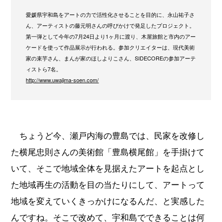
愛媛県宇和島をアートの力で活性化させることを目的に、永山祐子さ
ん、アーティストの藤元明さんの呼びかけで発足したプロジェクト。
第一弾として今年の7月24日より1ヶ月に渡り、木屋旅館と市内のアー
ケードを使って作品展示が行われる。参加クリエイターは、現代美術
家の束芋さん、まんが家のほしよりこさん、SIDECOREの参加アーテ
ィストら7名。
http://www.uwajima-soen.com/
ちょうど今、瀬戸内海の豊島では、民家を改修し
た横尾忠則さんの美術館「豊島横尾館」を手掛けて
いて、そこで地域全体を見据えたアートを起点とし
た地域再生の活動を目の当たりにして、アートって
地域を変えていくきっかけになるんだ、と実感した
んですね。そこで改めて、宇和島でできることは何