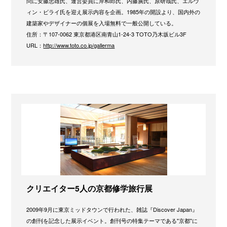
問に安藤忠雄氏、運営委員に岸和郎氏、内藤廣氏、原研哉氏、エルウ
ィン・ビライ氏を迎え展示内容を企画。1985年の開設より、国内外の
建築家やデザイナーの個展を入場無料で一般公開している。
住所：〒107-0062 東京都港区南青山1-24-3 TOTO乃木坂ビル3F
URL：
http://www.toto.co.jp/gallerma
クリエイター5人の京都修学旅行展
2009年9月に東京ミッドタウンで行われた、雑誌『Discover Japan』
の創刊を記念した展示イベント。創刊号の特集テーマである"京都"に