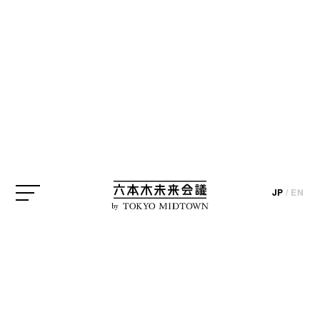
クリエイティブディレクター
プロデューサー
六本木未来会議アイデア実現プロジェクト
六本木未来大学
富永勇亮
川村真司
update_2019.07.17
photo_masashi takahashi / text_yasuko yagi
JP
/
EN
by
第22回 講義レポート前編
「Whateverさん、クリエイティブ
ディレクションってぶっちゃけなん
やねん？」