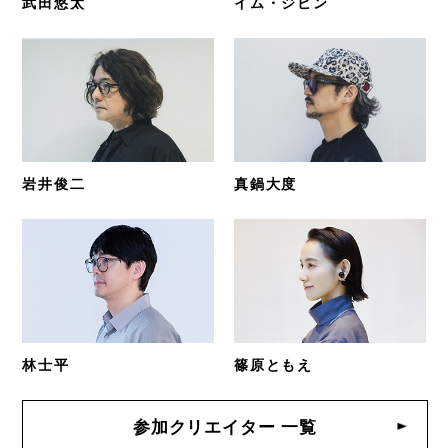
武田悠太
イム・ジビン
岩井俊二
真鍋大度
林士平
篠原ともえ
参加クリエイター 一覧