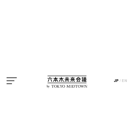
アイデア実現プロジェクト
六本木未来大学
水野学
update_2015.06.17
photo_ tsukao / text_kentaro inoue
必要なのは、本物のクリエイティブ
JP
/
EN
ディレクターを養成する学校。
by
2012年、六本木未来会議の記念すべき第1回
目のクリエイターインタビューで、水野学さ
んが語った構想が、アイデア実現プロジェク
トの第7弾としてスタートしました。「美術大