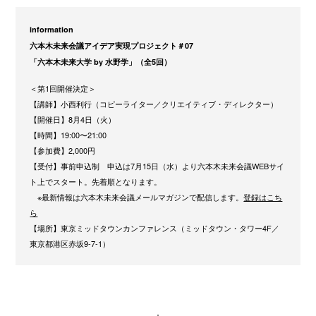
information
六本木未来会議アイデア実現プロジェクト＃07
「六本木未来大学 by 水野学」（全5回）
＜第1回開催決定＞
【講師】小西利行（コピーライター／クリエイティブ・ディレクター）
【開催日】8月4日（火）
【時間】19:00〜21:00
【参加費】2,000円
【受付】事前申込制 申込は7月15日（水）より六本木未来会議WEBサイ
ト上でスタート。先着順となります。
※最新情報は六本木未来会議メールマガジンで配信します。
登録はこち
ら
【場所】東京ミッドタウンカンファレンス（ミッドタウン・タワー4F／
東京都港区赤坂9-7-1）