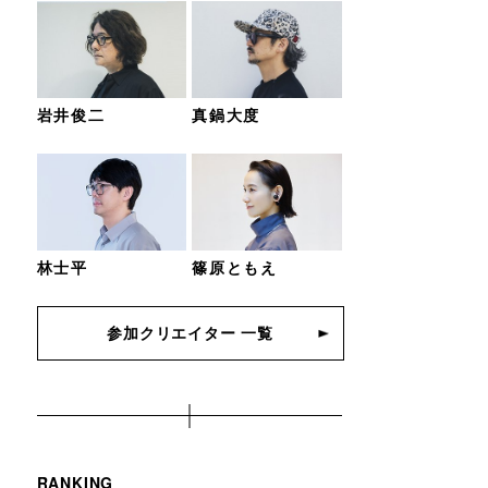
岩井俊二
真鍋大度
林士平
篠原ともえ
参加クリエイター 一覧
RANKING