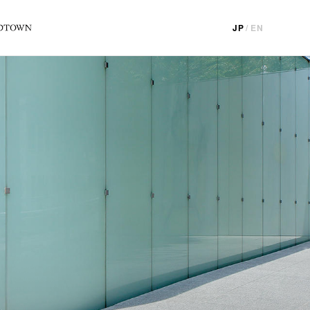
JP
/
EN