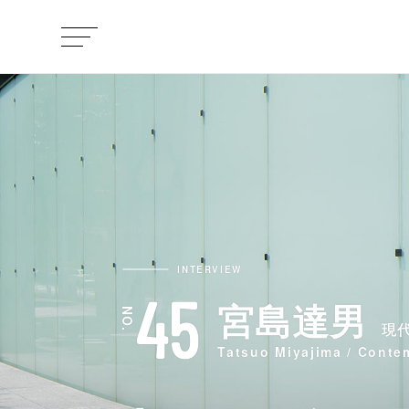
INTERVIEW
45
宮島達男
現
Tatsuo Miyajima / Conte