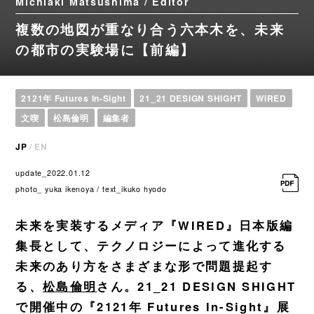
Michiaki Matsushima / Editor
複数の地図が重なり合う六本木を、未来
の都市の実験場に【前編】
2121年 Futures In-Sight
21_21 DESIGN SHIGHT
WIRED
文喫
松島倫明
編集者
JP
/
EN
update_2022.01.12
photo_ yuka ikenoya / text_ikuko hyodo
未来を実装するメディア『WIRED』日本版編
集長として、テクノロジーによって進化する
未来のあり方をさまざまな形で問題提起す
る、
松島倫明
さん。21_21 DESIGN SHIGHT
で開催中の『2121年 Futures In-Sight』展