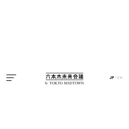
JP
/
EN
by