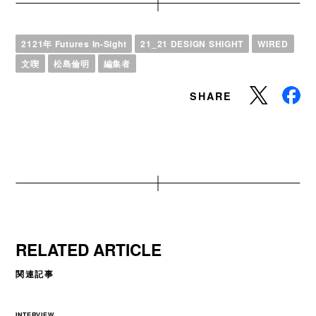
2121年 Futures In-Sight
21_21 DESIGN SHIGHT
WIRED
文喫
松島倫明
編集者
SHARE
RELATED ARTICLE
関連記事
INTERVIEW