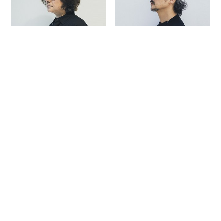
岩井俊二
真鍋大度
林士平
篠原ともえ
参加クリエイター 一覧
RANKING