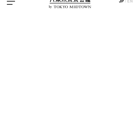
JP
/
EN
by