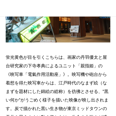
蛍光黄色が目を引くこちらは、画家の丹羽優太と屋
台研究家の下寺孝典によるユニット「親指姫」の
《映写車「電氣作用活動座」》。映写機や砲台から
着想を得た映写車からは、江戸時代のなまず絵（な
まずを題材にした錦絵の総称）を彷彿とさせる、"黒
い何か"がうごめく様子を描いた映像が映し出されま
す。炭で描かれた黒い生き物が東京ミッドタウンの