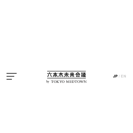
Street Museum
TOKYO MIDTOWN AWARD
東京ミッドタウン
update_2022.04.22
JP
/
EN
現在、東京ミッドタウンでは、街×ストリート×アー
by
トをテーマに据えた「Street Museum 2022」が5月29
日（日）まで開催されています。展示されているの
は「TOKYO MIDTOWN AWARD 2021」アートコンペ
受賞者6組の作品。注目の若手作家が切り取った
「今」を見ることができます。