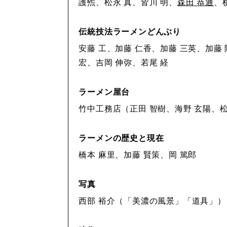
護煕、松永 真、皆川 明、
森田 恭通
、横
伝統技法ラーメンどんぶり
安藤 工、加藤 仁香、加藤 三英、加藤
宏、吉岡 伸弥、若尾 経
ラーメン屋台
竹中工務店（正田 智樹、海野 玄陽、松井 
ラーメンの歴史と現在
橋本 麻里、加藤 賢策、岡 篤郎
写真
西部 裕介（「美濃の風景」「道具」）