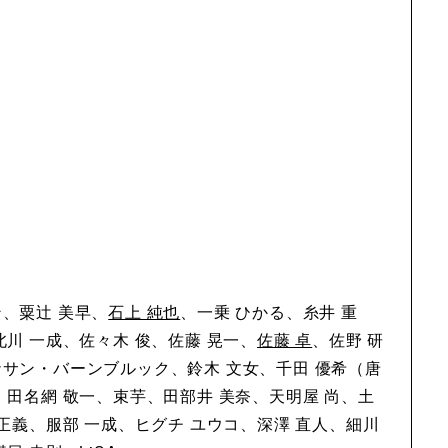
、粟辻 美早、
石上 純也
、一乗 ひかる、糸井 重
北川 一成、佐々木 俊、佐藤 晃一、
佐藤 卓
、佐野 研
ナサン・バーンブルック、鈴木 文女、千田 優希（唐
、田名網 敬一、束芋、田部井 美奈、天明屋 尚、土
 正義、服部 一成、ヒグチ ユウコ、深澤 直人、細川