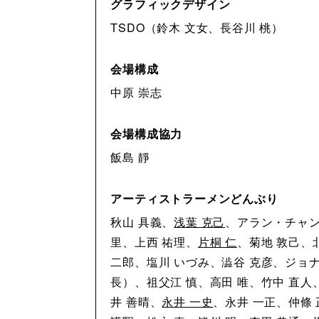
グラフィックデザイン
TSDO（鈴木 文女、長谷川 桃）
会場構成
中原 崇志
会場構成協力
飯島 靜
アーティストラーメンどんぶり
秋山 具義、
浅葉 克己
、アラン・チャン
里、上西 祐理、
片桐 仁
、菊地 敦己、
二郎、塩川 いづみ、澁谷 克彦、ジョ
長）、祖父江 慎、高田 唯、竹中 直人
井 善晴、
永井 一史
、永井 一正、仲條