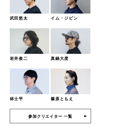
武田悠太
イム・ジビン
岩井俊二
真鍋大度
林士平
篠原ともえ
参加クリエイター 一覧