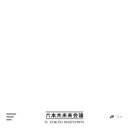
JP
/
EN
by