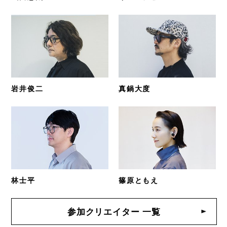
岩井俊二
真鍋大度
林士平
篠原ともえ
参加クリエイター 一覧